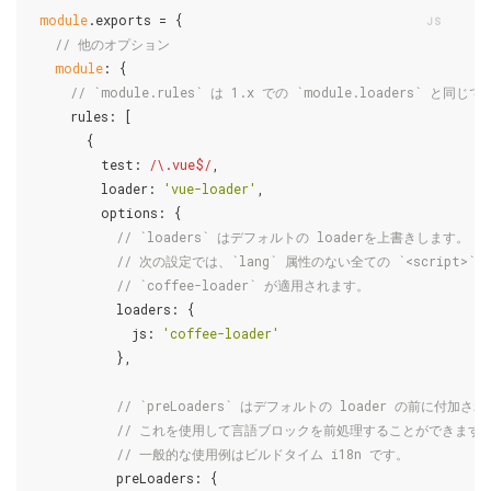
module
.exports = {

// 他のオプション
module
: {

// `module.rules` は 1.x での `module.loaders` と同じで
    rules: [

      {

        test: 
/\.vue$/
,

        loader: 
'vue-loader'
,

        options: {

// `loaders` はデフォルトの loaderを上書きします。
// 次の設定では、`lang` 属性のない全ての `<script>`
// `coffee-loader` が適用されます。
          loaders: {

            js: 
'coffee-loader'
          },

// `preLoaders` はデフォルトの loader の前に付加さ
// これを使用して言語ブロックを前処理することができます
// 一般的な使用例はビルドタイム i18n です。
          preLoaders: {
